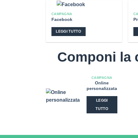
CAMPAGNA
C
Facebook
Pr
LEGGI TUTTO
Questo
prodotto
Componi la c
ha
più
varianti.
Le
CAMPAGNA
opzioni
Online
personalizzata
possono
essere
LEGGI
scelte
TUTTO
nella
Questo
pagina
prodotto
del
ha
prodotto
più