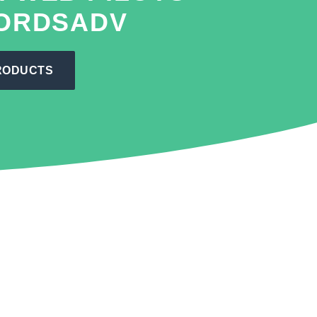
WORDSADV
RODUCTS